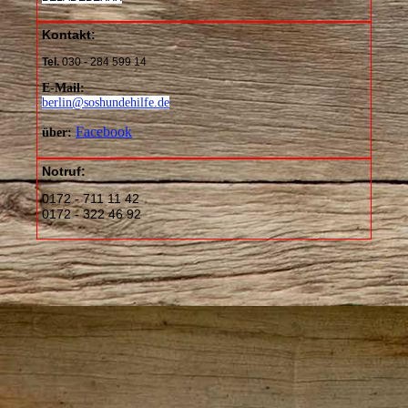
Kontakt:
Tel.
030 - 284 599 14
E-Mail:
berlin@soshundehilfe.de
Facebook
über:
Notruf:
0172 - 711 11 42
0172 - 322 46 92