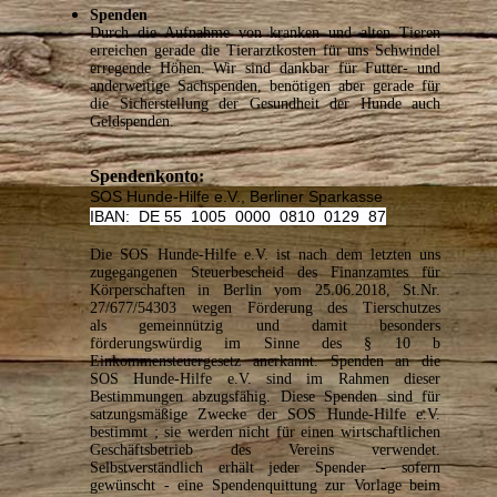
Spenden
Durch die Aufnahme von kranken und alten Tieren
erreichen gerade die Tierarztkosten für uns Schwindel
erregende Höhen. Wir sind dankbar für Futter- und
anderweitige Sachspenden, benötigen aber gerade für
die Sicherstellung der Gesundheit der Hunde auch
Geldspenden.
Spendenkonto:
SOS Hunde-Hilfe e.V., Berliner Sparkasse
IBAN: DE
55 1005 0000 0810 0129 87
Die SOS Hunde-Hilfe e.V. ist nach dem letzten uns
zugegangenen Steuerbescheid des Finanzamtes für
Körperschaften in Berlin vom
25.06.2018
, St.Nr.
27/677/54303 wegen Förderung des Tierschutzes
als gemeinnützig und damit besonders
förderungswürdig im Sinne des § 10 b
Einkommensteuergesetz anerkannt. Spenden an die
SOS Hunde-Hilfe e.V. sind im Rahmen dieser
Bestimmungen abzugsfähig. Diese Spenden sind für
satzungsmäßige Zwecke der SOS Hunde-Hilfe e.V.
bestimmt ; sie werden nicht für einen wirtschaftlichen
Geschäftsbetrieb des Vereins verwendet.
Selbstverständlich erhält jeder Spender - sofern
gewünscht - eine Spendenquittung zur Vorlage beim