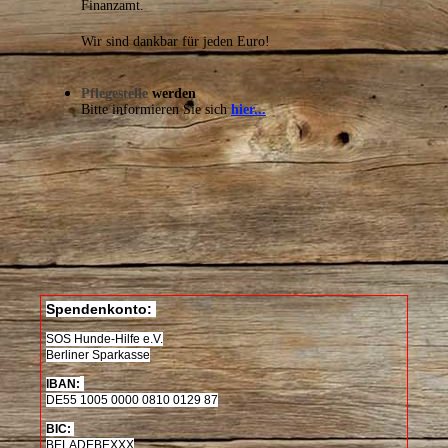
Finanzamt.
Wir sind dankbar für jeden Euro!
Pflegestelle
werden
Bitte informieren Sie sich
hier...
Spendenkonto:
SOS Hunde-Hilfe e.V.
Berliner Sparkasse
IBAN:
DE
55 1005 0000 0810 0129 87
BIC:
BELADEBEXXX