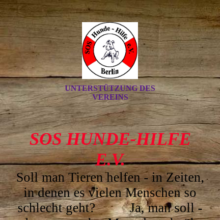
UNTERSTÜTZUNG DES
VEREINS
SOS HUNDE-HILFE
E.V.
Soll man Tieren helfen - in Z
eiten,
in denen es vielen Menschen so
schlecht geht? Ja, man soll -