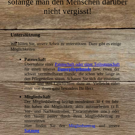
solange man den Menschen darüber
nicht vergisst!
Unterstützung
Wir bitten Sie, unsere Arbeit zu unterstützen. Dazu gibt es einige
Möglichkeiten:
Patenschaft
Übernahme einer
Patenschaft oder einer Teilpatenschaft
für einen unserer
Dauerpflegehunde
bzw. einen der
schwer vermittelbaren Hunde, die schon sehr lange in
den Pflegestellen sitzen.
Schauen Sie sich die einzelnen
Hunde und ihre Geschichten dazu an. Vielleicht rührt
einer von ihnen ganz besonders Ihr Herz.
Mitgliedschaft
Der Mitgliedsbeitrag beträgt mindestens 30 € im Jahr.
Sie haben die Möglichkeit, aktiv mitzuarbeiten (z.B.
Vor- und Nachkontrollen, Tierarztfahrten usw.) oder
den Verein passiv durch ihren Mitgliedsbeitrag zu
unterstützen.
Hier finden Sie den
Mitgliedsantrag
und unsere
Satzung
.